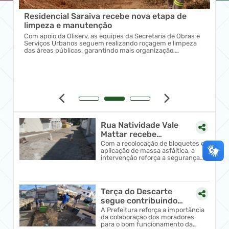
Residencial Saraiva recebe nova etapa de
Ave
limpeza e manutenção
lim
s e
Com apoio da Oliserv, as equipes da Secretaria de Obras e
As e
za
Serviços Urbanos seguem realizando roçagem e limpeza
real
das áreas públicas, garantindo mais organização,
prom
segurança e qualidade de vida para os moradores.
vida
Rua Natividade Vale
Mattar recebe
melhorias no
Com a recolocação de bloquetes e
aplicação de massa asfáltica, a
calçamento
intervenção reforça a segurança,
aumenta a durabilidade do
pavimento e proporciona me...
Terça do Descarte
segue contribuindo
para uma Oliveira mais
A Prefeitura reforça a importância
da colaboração dos moradores
limpa
para o bom funcionamento da