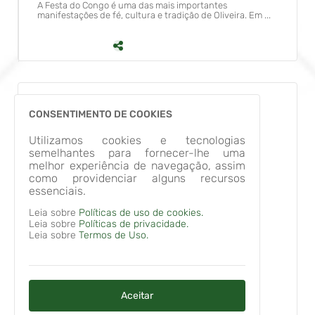
A Festa do Congo é uma das mais importantes
manifestações de fé, cultura e tradição de Oliveira. Em ...
Área da unidade territorial [2024]
CONSENTIMENTO DE COOKIES
897.294 Km²
Minas Urbano começa nesta quarta-feira, dia 05, no
Parque do Capão!
Utilizamos cookies e tecnologias
População estimada [2025]
Nesta quarta-feira, dia 05, tem início o Minas Urbano no
semelhantes para fornecer-lhe uma
40.576 pessoas
Parque Municipal João Reis, o Parque do Cap...
melhor experiência de navegação, assim
como providenciar alguns recursos
Salário médio mensal [2023]
essenciais.
1,80 salários mínimos
Leia sobre
Políticas de uso de cookies.
IDHM [2010]
Leia sobre
Políticas de privacidade.
0.699
Leia sobre
Termos de Uso.
Taxa de mortalidade infantil [2023]
Jardim da Praça de Morro do Ferro passa por
20,13 óbitos por 1000 nascidos vivos
revitalização completa
O jardim da praça principal do distrito de Morro do Ferro
Aceitar
PIB per capita [2023]
está sendo integralmente revitalizado. Os ...
R$ 37.268,52